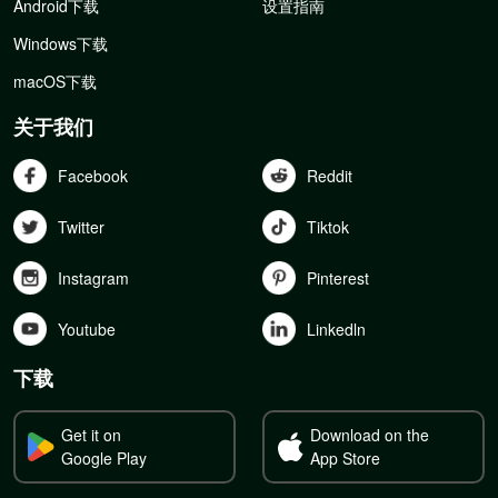
Android下载
设置指南
Windows下载
macOS下载
关于我们
Facebook
Reddit
Twitter
Tiktok
Instagram
Pinterest
Youtube
Linkedln
下载
Get it on
Download on the
Google Play
App Store